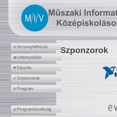
Versenyfelhívás
Szponzorok
Lebonyolítás
Díjazás
Szponzorok
Program
Regisztráció
Programbizottság