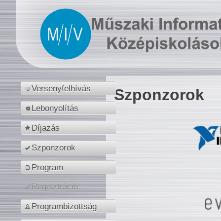
Versenyfelhívás
Szponzorok
Lebonyolítás
Díjazás
Szponzorok
Program
Regisztráció
Programbizottság