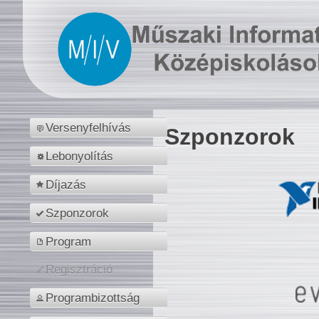
Versenyfelhívás
Szponzorok
Lebonyolítás
Díjazás
Szponzorok
Program
Regisztráció
Programbizottság