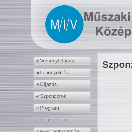
Versenyfelhívás
Szpon
Lebonyolítás
Díjazás
Szponzorok
Program
Regisztráció
Programbizottság