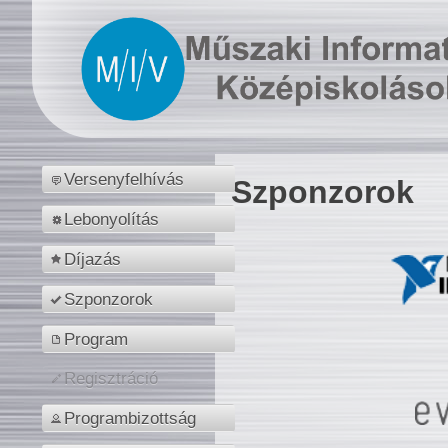
Versenyfelhívás
Szponzorok
Lebonyolítás
Díjazás
Szponzorok
Program
Regisztráció
Programbizottság