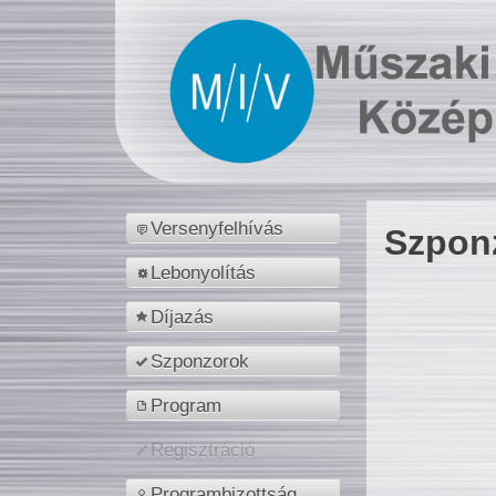
Versenyfelhívás
Szpon
Lebonyolítás
Díjazás
Szponzorok
Program
Regisztráció
Programbizottság