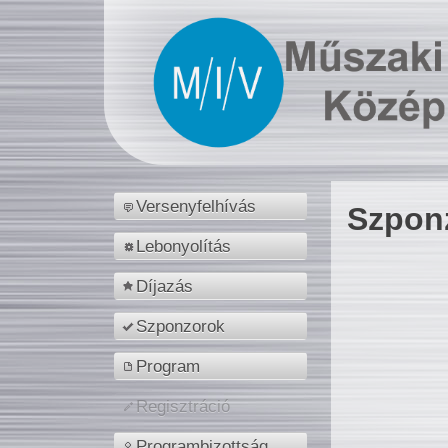
Versenyfelhívás
Szpon
Lebonyolítás
Díjazás
Szponzorok
Program
Regisztráció
Programbizottság