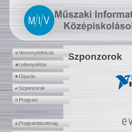
Versenyfelhívás
Szponzorok
Lebonyolítás
Díjazás
Szponzorok
Program
Regisztráció
Programbizottság