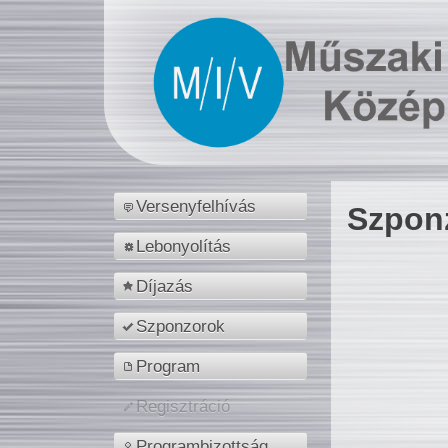
Versenyfelhívás
Szpon
Lebonyolítás
Díjazás
Szponzorok
Program
Regisztráció
Programbizottság