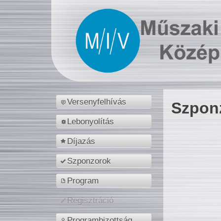
Versenyfelhívás
Szpon
Lebonyolítás
Díjazás
Szponzorok
Program
Regisztráció
Programbizottság