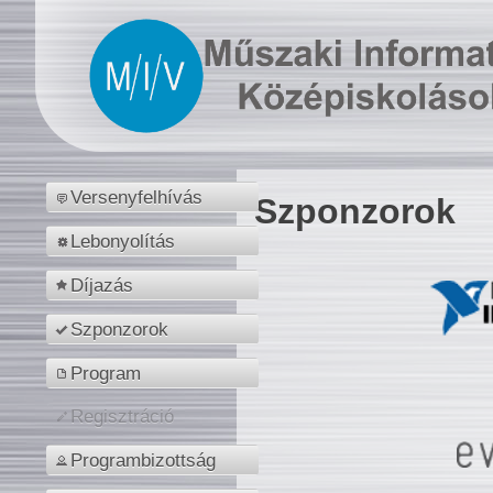
Versenyfelhívás
Szponzorok
Lebonyolítás
Díjazás
Szponzorok
Program
Regisztráció
Programbizottság