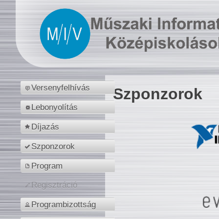
Versenyfelhívás
Szponzorok
Lebonyolítás
Díjazás
Szponzorok
Program
Regisztráció
Programbizottság