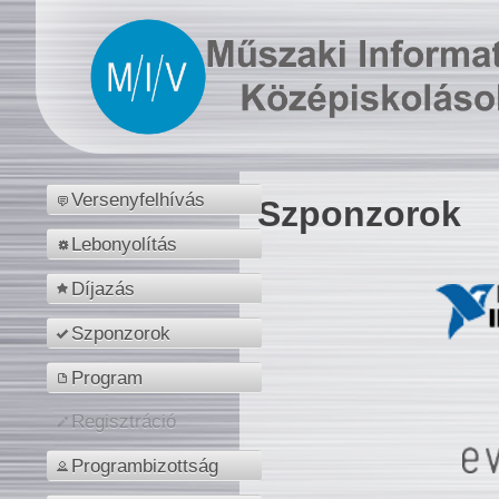
Versenyfelhívás
Szponzorok
Lebonyolítás
Díjazás
Szponzorok
Program
Regisztráció
Programbizottság