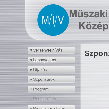
Versenyfelhívás
Szpon
Lebonyolítás
Díjazás
Szponzorok
Program
Regisztráció
Programbizottság