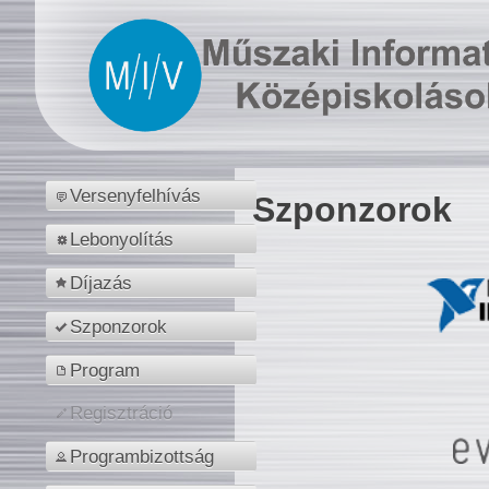
Versenyfelhívás
Szponzorok
Lebonyolítás
Díjazás
Szponzorok
Program
Regisztráció
Programbizottság