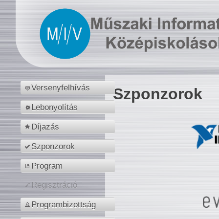
Versenyfelhívás
Szponzorok
Lebonyolítás
Díjazás
Szponzorok
Program
Regisztráció
Programbizottság