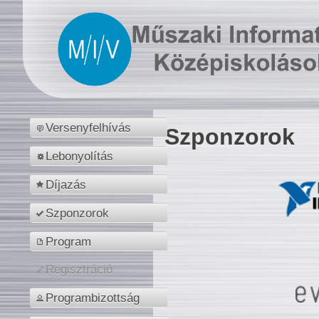
Versenyfelhívás
Szponzorok
Lebonyolítás
Díjazás
Szponzorok
Program
Regisztráció
Programbizottság