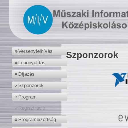
Versenyfelhívás
Szponzorok
Lebonyolítás
Díjazás
Szponzorok
Program
Regisztráció
Programbizottság