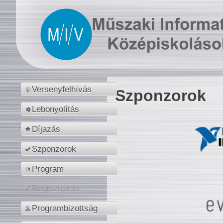
Versenyfelhívás
Szponzorok
Lebonyolítás
Díjazás
Szponzorok
Program
Regisztráció
Programbizottság