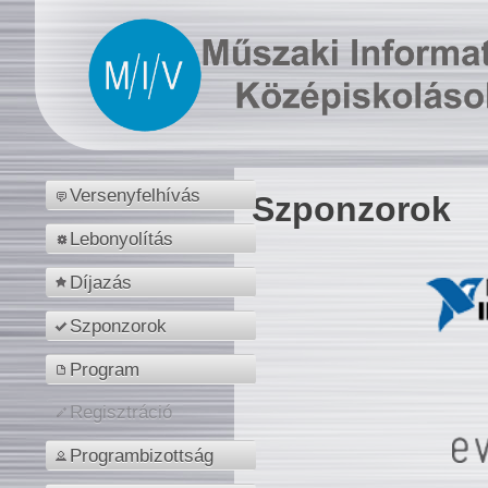
Versenyfelhívás
Szponzorok
Lebonyolítás
Díjazás
Szponzorok
Program
Regisztráció
Programbizottság