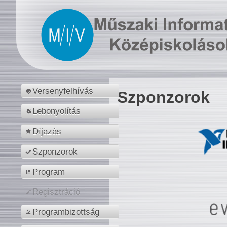
Versenyfelhívás
Szponzorok
Lebonyolítás
Díjazás
Szponzorok
Program
Regisztráció
Programbizottság