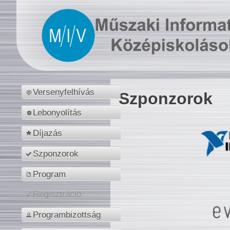
Versenyfelhívás
Szponzorok
Lebonyolítás
Díjazás
Szponzorok
Program
Regisztráció
Programbizottság