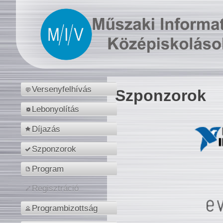
Versenyfelhívás
Szponzorok
Lebonyolítás
Díjazás
Szponzorok
Program
Regisztráció
Programbizottság