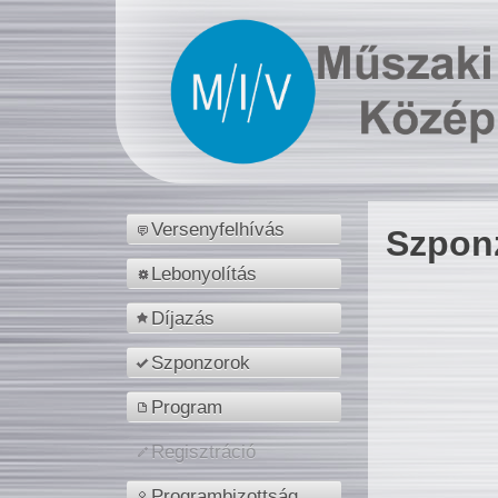
Versenyfelhívás
Szpon
Lebonyolítás
Díjazás
Szponzorok
Program
Regisztráció
Programbizottság