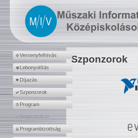
Versenyfelhívás
Szponzorok
Lebonyolítás
Díjazás
Szponzorok
Program
Regisztráció
Programbizottság