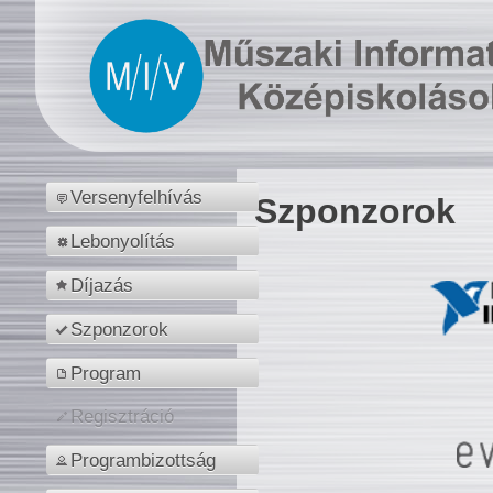
Versenyfelhívás
Szponzorok
Lebonyolítás
Díjazás
Szponzorok
Program
Regisztráció
Programbizottság