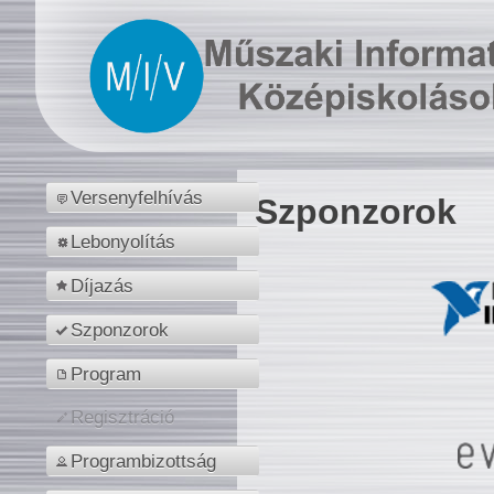
Versenyfelhívás
Szponzorok
Lebonyolítás
Díjazás
Szponzorok
Program
Regisztráció
Programbizottság