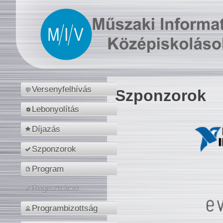
Versenyfelhívás
Szponzorok
Lebonyolítás
Díjazás
Szponzorok
Program
Regisztráció
Programbizottság