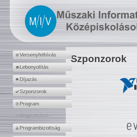
Versenyfelhívás
Szponzorok
Lebonyolítás
Díjazás
Szponzorok
Program
Regisztráció
Programbizottság