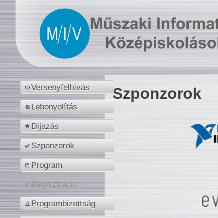
Versenyfelhívás
Szponzorok
Lebonyolítás
Díjazás
Szponzorok
Program
Regisztráció
Programbizottság