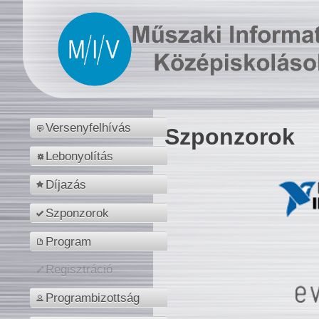
Versenyfelhívás
Szponzorok
Lebonyolítás
Díjazás
Szponzorok
Program
Regisztráció
Programbizottság