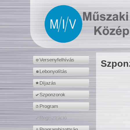
Versenyfelhívás
Szpon
Lebonyolítás
Díjazás
Szponzorok
Program
Regisztráció
Programbizottság