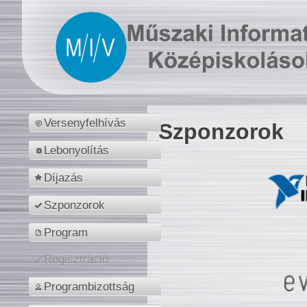
Versenyfelhívás
Szponzorok
Lebonyolítás
Díjazás
Szponzorok
Program
Regisztráció
Programbizottság