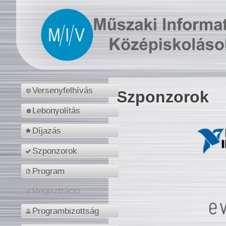
Versenyfelhívás
Szponzorok
Lebonyolítás
Díjazás
Szponzorok
Program
Regisztráció
Programbizottság