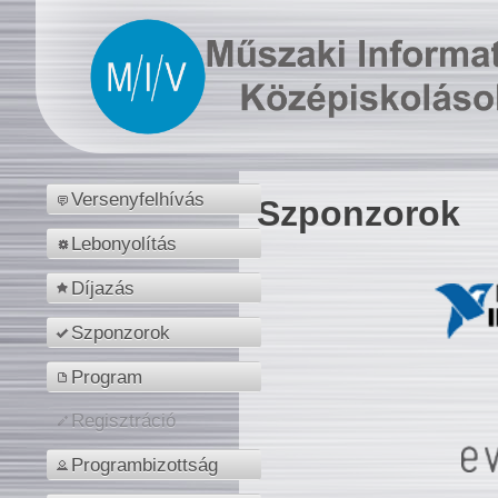
Versenyfelhívás
Szponzorok
Lebonyolítás
Díjazás
Szponzorok
Program
Regisztráció
Programbizottság