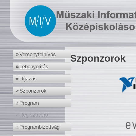
Versenyfelhívás
Szponzorok
Lebonyolítás
Díjazás
Szponzorok
Program
Regisztráció
Programbizottság