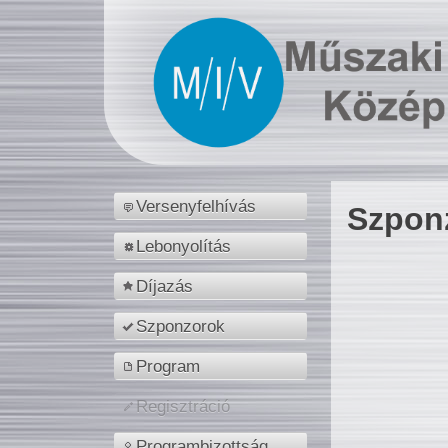
Versenyfelhívás
Szpon
Lebonyolítás
Díjazás
Szponzorok
Program
Regisztráció
Programbizottság