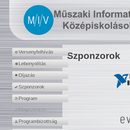
Versenyfelhívás
Szponzorok
Lebonyolítás
Díjazás
Szponzorok
Program
Regisztráció
Programbizottság