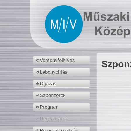
Versenyfelhívás
Szpon
Lebonyolítás
Díjazás
Szponzorok
Program
Regisztráció
Programbizottság