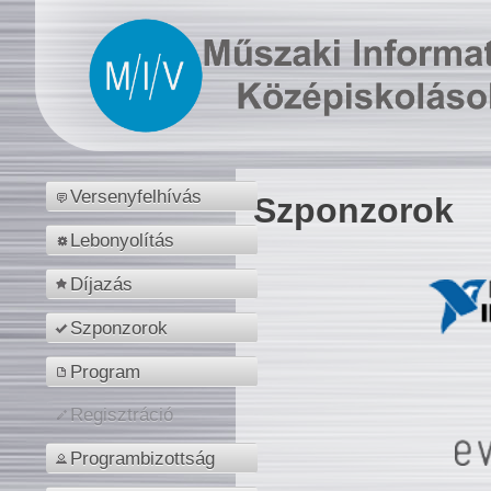
Versenyfelhívás
Szponzorok
Lebonyolítás
Díjazás
Szponzorok
Program
Regisztráció
Programbizottság