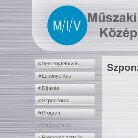
Versenyfelhívás
Szpon
Lebonyolítás
Díjazás
Szponzorok
Program
Regisztráció
Programbizottság