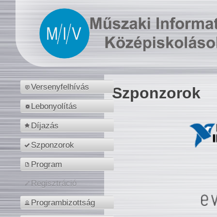
Versenyfelhívás
Szponzorok
Lebonyolítás
Díjazás
Szponzorok
Program
Regisztráció
Programbizottság