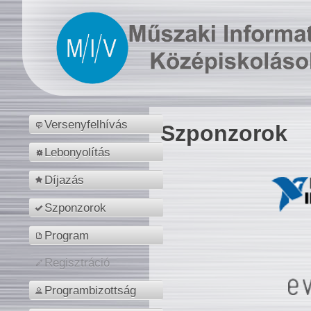
Versenyfelhívás
Szponzorok
Lebonyolítás
Díjazás
Szponzorok
Program
Regisztráció
Programbizottság