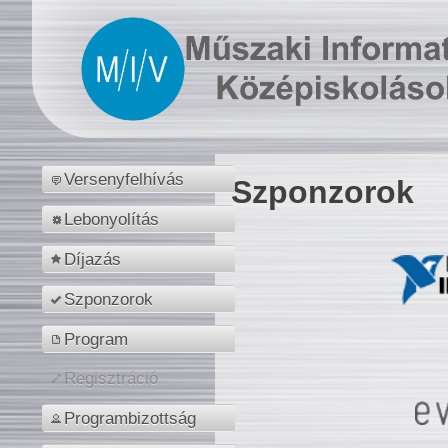
Versenyfelhívás
Szponzorok
Lebonyolítás
Díjazás
Szponzorok
Program
Regisztráció
Programbizottság