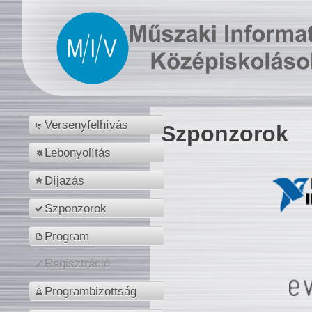
Versenyfelhívás
Szponzorok
Lebonyolítás
Díjazás
Szponzorok
Program
Regisztráció
Programbizottság