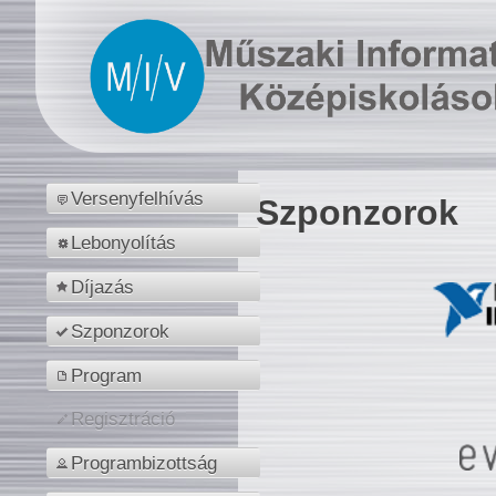
Versenyfelhívás
Szponzorok
Lebonyolítás
Díjazás
Szponzorok
Program
Regisztráció
Programbizottság