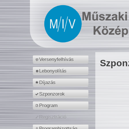
Versenyfelhívás
Szpon
Lebonyolítás
Díjazás
Szponzorok
Program
Regisztráció
Programbizottság