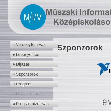
Versenyfelhívás
Szponzorok
Lebonyolítás
Díjazás
Szponzorok
Program
Regisztráció
Programbizottság