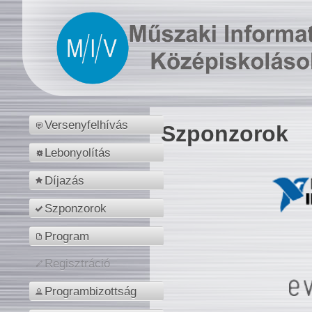
Versenyfelhívás
Szponzorok
Lebonyolítás
Díjazás
Szponzorok
Program
Regisztráció
Programbizottság