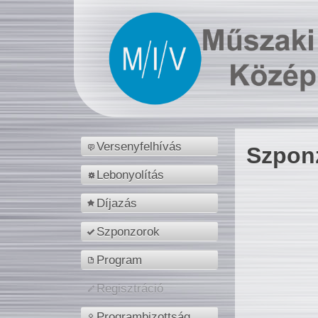
Versenyfelhívás
Szpon
Lebonyolítás
Díjazás
Szponzorok
Program
Regisztráció
Programbizottság